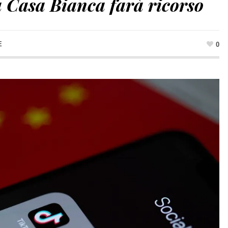
 Casa Bianca farà ricorso
E
0