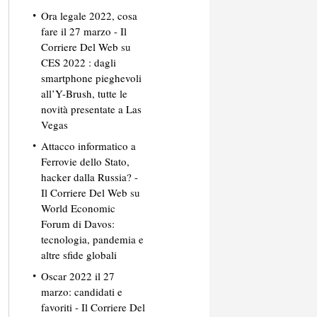
Ora legale 2022, cosa
fare il 27 marzo - Il
Corriere Del Web
su
CES 2022 : dagli
smartphone pieghevoli
all’Y-Brush, tutte le
novità presentate a Las
Vegas
Attacco informatico a
Ferrovie dello Stato,
hacker dalla Russia? -
Il Corriere Del Web
su
World Economic
Forum di Davos:
tecnologia, pandemia e
altre sfide globali
Oscar 2022 il 27
marzo: candidati e
favoriti - Il Corriere Del