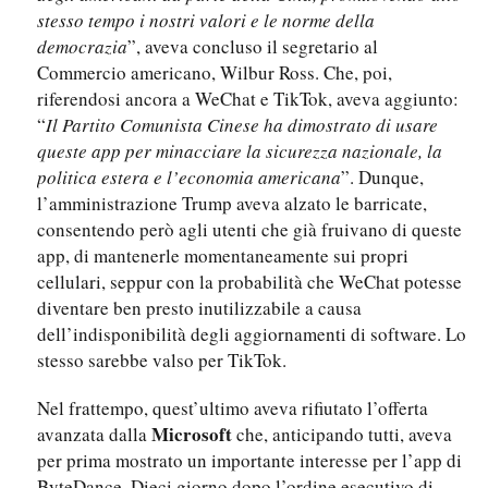
stesso tempo i nostri valori e le norme della
democrazia
”, aveva concluso il segretario al
Commercio americano, Wilbur Ross. Che, poi,
riferendosi ancora a WeChat e TikTok, aveva aggiunto:
“
Il Partito Comunista Cinese ha dimostrato di usare
queste app per minacciare la sicurezza nazionale, la
politica estera e l’economia americana
”. Dunque,
l’amministrazione Trump aveva alzato le barricate,
consentendo però agli utenti che già fruivano di queste
app, di mantenerle momentaneamente sui propri
cellulari, seppur con la probabilità che WeChat potesse
diventare ben presto inutilizzabile a causa
dell’indisponibilità degli aggiornamenti di software. Lo
stesso sarebbe valso per TikTok.
Nel frattempo, quest’ultimo aveva rifiutato l’offerta
Microsoft
avanzata dalla
che, anticipando tutti, aveva
per prima mostrato un importante interesse per l’app di
ByteDance. Dieci giorno dopo l’ordine esecutivo di