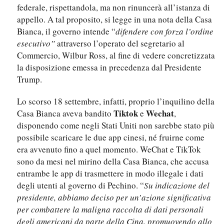
federale, rispettandola, ma non rinuncerà all’istanza di
appello. A tal proposito, si legge in una nota della Casa
Bianca, il governo intende “
difendere con forza l’ordine
esecutivo”
attraverso l’operato del segretario al
Commercio, Wilbur Ross, al fine di vedere concretizzata
la disposizione emessa in precedenza dal Presidente
Trump.
Lo scorso 18 settembre, infatti, proprio l’inquilino della
Tiktok
Wechat
Casa Bianca aveva bandito
e
,
disponendo come negli Stati Uniti non sarebbe stato più
possibile scaricare le due app cinesi, né fruirne come
era avvenuto fino a quel momento. WeChat e TikTok
sono da mesi nel mirino della Casa Bianca, che accusa
entrambe le app di trasmettere in modo illegale i dati
degli utenti al governo di Pechino. “
Su indicazione del
presidente, abbiamo deciso per un’azione significativa
per combattere la maligna raccolta di dati personali
degli americani da parte della Cina, promuovendo allo