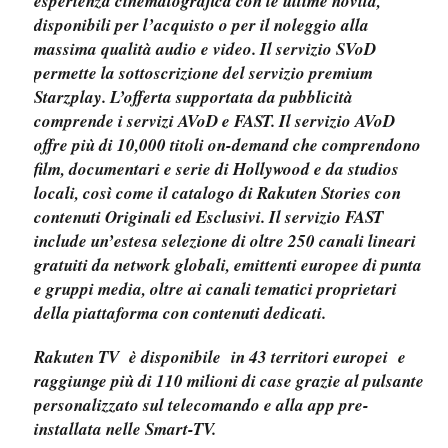
esperienza cinematografica con le ultime novità,
disponibili per l’acquisto o per il noleggio alla
massima qualità audio e video. Il servizio SVoD
permette la sottoscrizione del servizio premium
Starzplay. L’offerta supportata da pubblicità
comprende i servizi AVoD e FAST. Il servizio AVoD
offre più di 10,000 titoli on-demand che comprendono
film, documentari e serie di Hollywood e da studios
locali, così come il catalogo di Rakuten Stories con
contenuti Originali ed Esclusivi. Il servizio FAST
include un’estesa selezione di oltre 250 canali lineari
gratuiti da network globali, emittenti europee di punta
e gruppi media, oltre ai canali tematici proprietari
della piattaforma con contenuti dedicati.
Rakuten TV è disponibile in 43 territori europei e
raggiunge più di 110 milioni di case grazie al pulsante
personalizzato sul telecomando e alla app pre-
installata nelle Smart-TV.