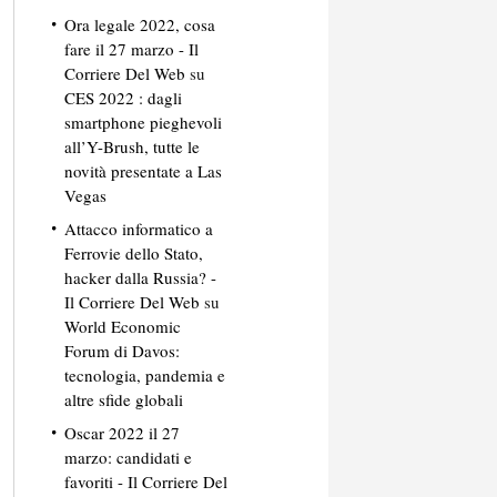
Ora legale 2022, cosa
fare il 27 marzo - Il
Corriere Del Web
su
CES 2022 : dagli
smartphone pieghevoli
all’Y-Brush, tutte le
novità presentate a Las
Vegas
Attacco informatico a
Ferrovie dello Stato,
hacker dalla Russia? -
Il Corriere Del Web
su
World Economic
Forum di Davos:
tecnologia, pandemia e
altre sfide globali
Oscar 2022 il 27
marzo: candidati e
favoriti - Il Corriere Del