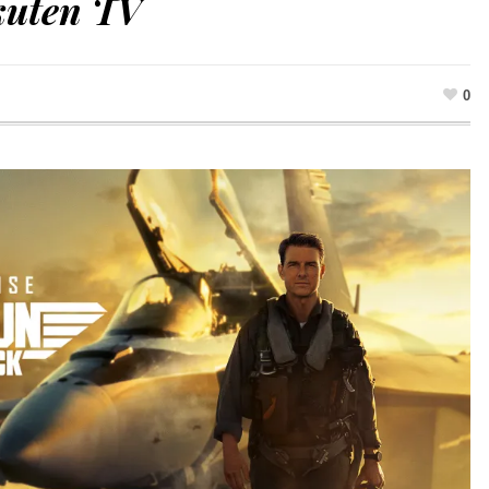
kuten TV
0