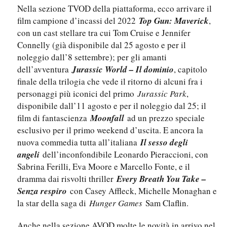
Nella sezione TVOD della piattaforma, ecco arrivare il
film campione d’incassi del 2022
Top Gun: Maverick
,
con un cast stellare tra cui Tom Cruise e Jennifer
Connelly (già disponibile dal 25 agosto e per il
noleggio dall’8 settembre); per gli amanti
dell’avventura
Jurassic World – Il dominio
, capitolo
finale della trilogia che vede il ritorno di alcuni fra i
personaggi più iconici del primo
Jurassic Park
,
disponibile dall’11 agosto e per il noleggio dal 25; il
film di fantascienza
Moonfall
ad un prezzo speciale
esclusivo per il primo weekend d’uscita. E ancora la
nuova commedia tutta all’italiana
Il sesso degli
angeli
dell’inconfondibile Leonardo Pieraccioni, con
Sabrina Ferilli, Eva Moore e Marcello Fonte, e il
dramma dai risvolti thriller
Every Breath You Take –
Senza respiro
con Casey Affleck, Michelle Monaghan e
la star della saga di
Hunger Games
Sam Claflin.
Anche nella sezione AVOD molte le novità in arrivo nel