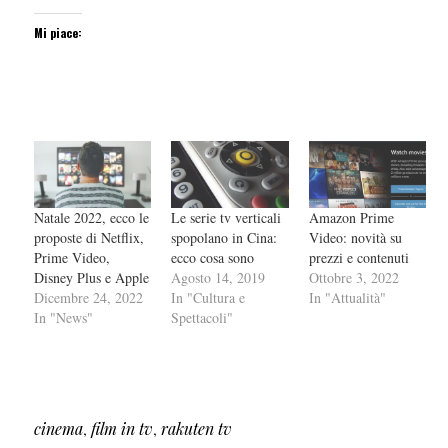
Mi piace:
Natale 2022, ecco le
Le serie tv verticali
Amazon Prime
proposte di Netflix,
spopolano in Cina:
Video: novità su
Prime Video,
ecco cosa sono
prezzi e contenuti
Disney Plus e Apple
Agosto 14, 2019
Ottobre 3, 2022
Dicembre 24, 2022
In "Cultura e
In "Attualità"
In "News"
Spettacoli"
cinema
,
film in tv
,
rakuten tv