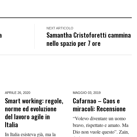
NEXT ARTICOLO
a
Samantha Cristoforetti cammina
nello spazio per 7 ore
APRILE 26,
2020
MAGGIO 03,
2019
Smart working: regole,
Cafarnao – Caos e
norme ed evoluzione
miracoli: Recensione
del lavoro agile in
“Volevo diventare un uomo
Italia
bravo, rispettato e amato. Ma
Dio non vuole questo”. Zain,
In Italia esisteva già, ma la