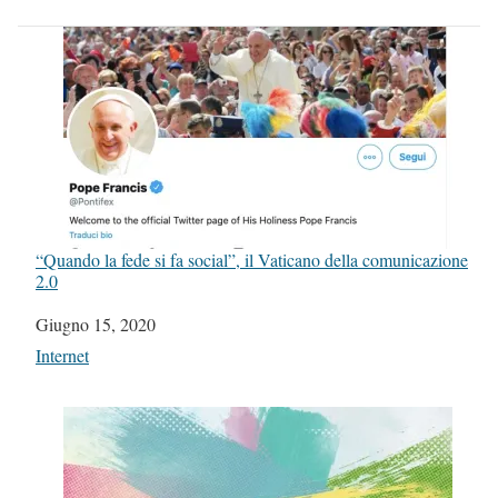
“Quando la fede si fa social”, il Vaticano della comunicazione
2.0
Data
Giugno 15, 2020
In relazione a
Internet