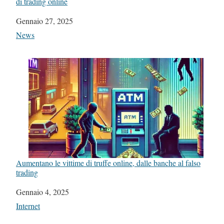
di trading online
Data
Gennaio 27, 2025
In relazione a
News
Aumentano le vittime di truffe online, dalle banche al falso
trading
Data
Gennaio 4, 2025
In relazione a
Internet