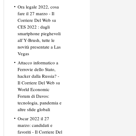
Ora legale 2022, cosa
fare il 27 marzo - Il
Corriere Del Web
su
CES 2022 : dagli
smartphone pieghevoli
all’Y-Brush, tutte le
novità presentate a Las
Vegas
Attacco informatico a
Ferrovie dello Stato,
hacker dalla Russia? -
Il Corriere Del Web
su
World Economic
Forum di Davos:
tecnologia, pandemia e
altre sfide globali
Oscar 2022 il 27
marzo: candidati e
favoriti - Il Corriere Del