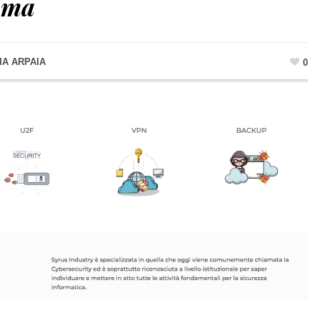
oma
IA ARPAIA
0