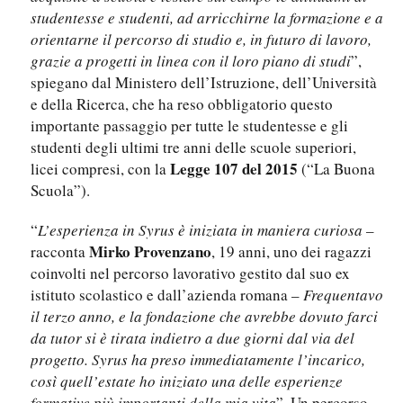
studentesse e studenti, ad arricchirne la formazione e a
orientarne il percorso di studio e, in futuro di lavoro,
grazie a progetti in linea con il loro piano di studi
”,
spiegano dal Ministero dell’Istruzione, dell’Università
e della Ricerca, che ha reso obbligatorio questo
importante passaggio per tutte le studentesse e gli
studenti degli ultimi tre anni delle scuole superiori,
Legge 107 del 2015
licei compresi, con la
(“La Buona
Scuola”).
“
L’esperienza in Syrus è iniziata in maniera curiosa
–
Mirko Provenzano
racconta
, 19 anni, uno dei ragazzi
coinvolti nel percorso lavorativo gestito dal suo ex
istituto scolastico e dall’azienda romana –
Frequentavo
il terzo anno, e la fondazione che avrebbe dovuto farci
da tutor si è tirata indietro a due giorni dal via del
progetto. Syrus ha preso immediatamente l’incarico,
così quell’estate ho iniziato una delle esperienze
formative più importanti della mia vita
”. Un percorso