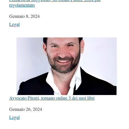
regolamentato
Data
Gennaio 8, 2024
In relazione a
Legal
Avvocato Pitorri, tornano online 3 dei suoi libri
Data
Gennaio 26, 2024
In relazione a
Legal