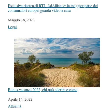
Esclusiva ricerca di RTL AdAlliance: la maggior parte dei
consumatori europei guarda video a casa
Data
Maggio 18, 2023
In relazione a
Legal
Bonus vacanze 2022, chi può aderire e come
Data
Aprile 14, 2022
In relazione a
Attualità