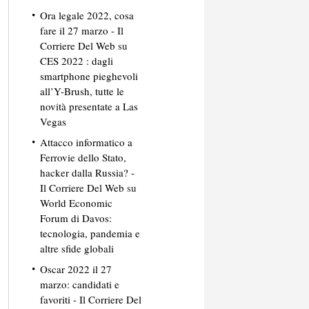
Ora legale 2022, cosa
fare il 27 marzo - Il
Corriere Del Web
su
CES 2022 : dagli
smartphone pieghevoli
all’Y-Brush, tutte le
novità presentate a Las
Vegas
Attacco informatico a
Ferrovie dello Stato,
hacker dalla Russia? -
Il Corriere Del Web
su
World Economic
Forum di Davos:
tecnologia, pandemia e
altre sfide globali
Oscar 2022 il 27
marzo: candidati e
favoriti - Il Corriere Del