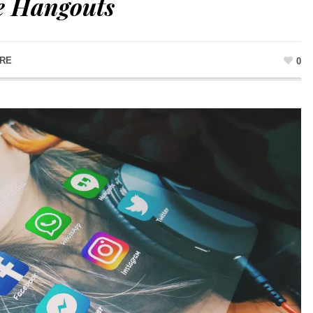
e Hangouts
ORE
0