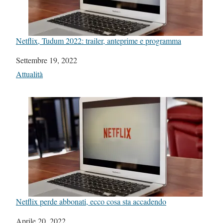
Netflix, Tudum 2022: trailer, anteprime e programma
Data
Settembre 19, 2022
In relazione a
Attualità
Netflix perde abbonati, ecco cosa sta accadendo
Data
Aprile 20, 2022