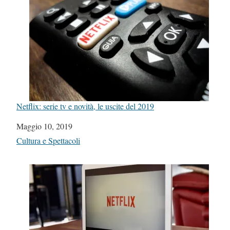
Netflix: serie tv e novità, le uscite del 2019
Data
Maggio 10, 2019
In relazione a
Cultura e Spettacoli